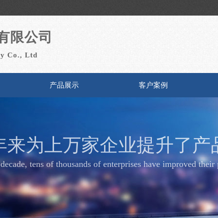
有限公司
y Co., Ltd
产品展示
客户案例
年来为上万家企业提升了产
 decade, tens of thousands of enterprises have improved their 