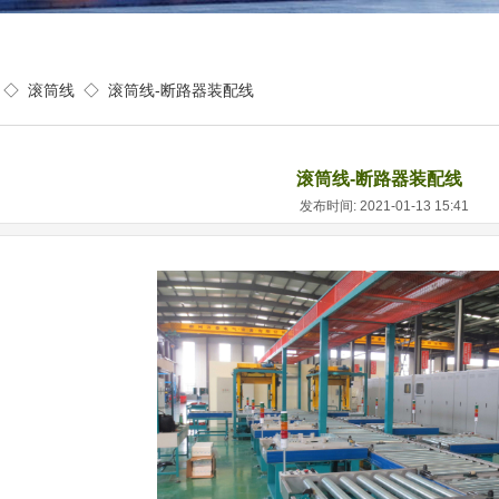
◇
滚筒线
◇
滚筒线-断路器装配线
滚筒线-断路器装配线
发布时间: 2021-01-13 15:41