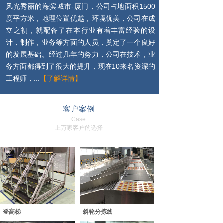
风光秀丽的海滨城市-厦门，公司占地面积1500
度平方米，地理位置优越，环境优美，公司在成
立之初，就配备了在本行业有着丰富经验的设
计，制作，业务等方面的人员，奠定了一个良好
的发展基础。经过几年的努力，公司在技术，业
务方面都得到了很大的提升，现在10来名资深的
工程师，...
【了解详情】
客户案例
Case
上万家客户的选择
登高梯
斜轮分拣线