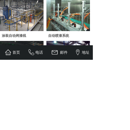
涂装自动烤漆线
自动喷漆系统
首页
电话
邮件
地址
悬挂线
涂装烤漆线1
新闻资讯
News
我工作、我快乐、我成长
在漳州、泉州、厦门、福州输送线有哪些分类呢？
在漳州，泉州，厦门及福州受欢迎的产品生产输送的设备
的输送线分类有：皮带输送线、滚
涂装得定义